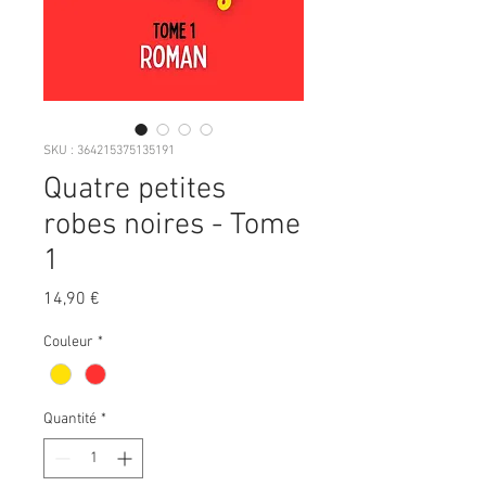
SKU : 364215375135191
Quatre petites
robes noires - Tome
1
Prix
14,90 €
Couleur
*
Quantité
*