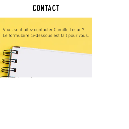
Fournissez des informations claires sur
une relation de confiance avec vos
CONTACT
vos modes de livraison afin de rassurer
clients et leur permettre ainsi d'acheter
vos clients et gagner leur confiance.
sur votre site en toute sécurité.
Vous souhaitez contacter Camille Lesur ?
Le formulaire ci-dessous est fait pour vous.
Prénom
E-mail
Rédigez votre message ici...